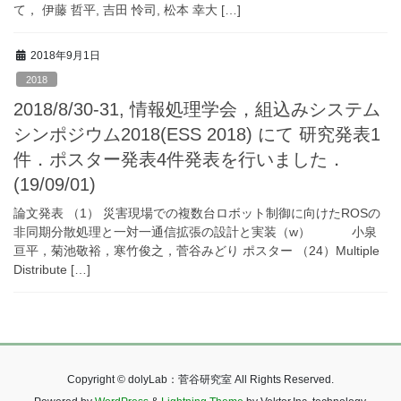
て， 伊藤 哲平, 吉田 怜司, 松本 幸大 […]
2018年9月1日
2018
2018/8/30-31, 情報処理学会，組込みシステム
シンポジウム2018(ESS 2018) にて 研究発表1
件．ポスター発表4件発表を行いました．
(19/09/01)
論文発表 （1） 災害現場での複数台ロボット制御に向けたROSの
非同期分散処理と一対一通信拡張の設計と実装（w） 小泉
亘平，菊池敬裕，寒竹俊之，菅谷みどり ポスター （24）Multiple
Distribute […]
Copyright © dolyLab：菅谷研究室 All Rights Reserved.