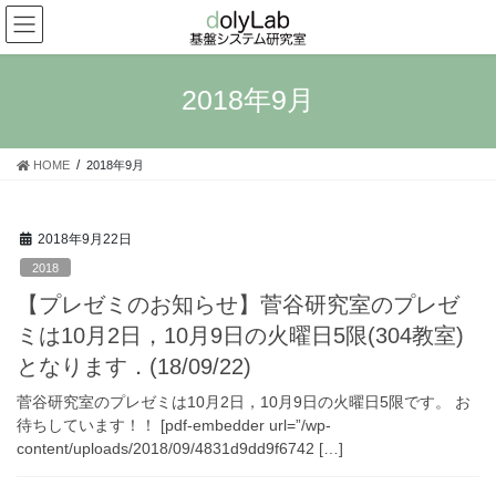
コ
ナ
ン
ビ
テ
ゲ
ン
ー
2018年9月
ツ
シ
へ
ョ
ス
ン
HOME
2018年9月
キ
に
ッ
移
プ
動
2018年9月22日
2018
【プレゼミのお知らせ】菅谷研究室のプレゼ
ミは10月2日，10月9日の火曜日5限(304教室)
となります．(18/09/22)
菅谷研究室のプレゼミは10月2日，10月9日の火曜日5限です。 お
待ちしています！！ [pdf-embedder url=”/wp-
content/uploads/2018/09/4831d9dd9f6742 […]