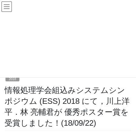
コ
ナ
ン
ビ
テ
ゲ
ン
ー
2018
ツ
シ
へ
ョ
ス
ン
HOME
ニュース
2018
キ
に
情報処理学会組込みシステムシンポジウム (ESS) 2018 にて，川上洋平．林 亮輔
ッ
移
君が 優秀ポスター賞を受賞しました！(18/09/22)
プ
動
2018年9月22日
/ 最終更新日時 :
2020年5月1日
菅谷研究室
2018
情報処理学会組込みシステムシン
ポジウム (ESS) 2018 にて，川上洋
平．林 亮輔君が 優秀ポスター賞を
受賞しました！(18/09/22)