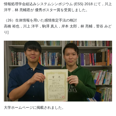
情報処理学会組込みシステムシンポジウム (ESS) 2018 にて，川上
洋平．林 亮輔君が 優秀ポスター賞を受賞しました。
（26）生体情報を用いた感情推定手法の検討
高橋 裕也，川上 洋平，駒澤 真人，岸本 太郎，林 亮輔，菅谷 みど
り]
大学ホームページに掲載されました。