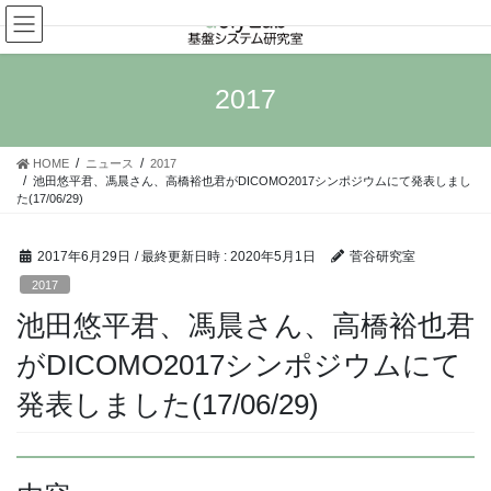
コ
ナ
ン
ビ
テ
ゲ
ン
ー
2017
ツ
シ
へ
ョ
ス
ン
HOME
ニュース
2017
キ
に
池田悠平君、馮晨さん、高橋裕也君がDICOMO2017シンポジウムにて発表しまし
ッ
移
た(17/06/29)
プ
動
2017年6月29日
/ 最終更新日時 :
2020年5月1日
菅谷研究室
2017
池田悠平君、馮晨さん、高橋裕也君
がDICOMO2017シンポジウムにて
発表しました(17/06/29)