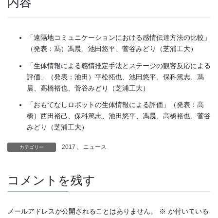
内容
「遠隔地コミュニケーションにおける感情伝達方法の比較」
（発表：馮）馮晨、池田悠平、菅谷みどり（芝浦工大）
「生体情報による感情推定手法とステージの観客反応による
評価」（発表：池田）平松拓也、池田悠平、保科篤志、馮
晨、高橋裕也、菅谷みどり（芝浦工大）
「おもてなしロボットの生体情報による評価」（発表：高
橋）西田裕己、保科篤志、池田悠平、馮晨、高橋裕也、菅谷
みどり（芝浦工大）
2017
、
ニュース
カテゴリー
コメントを残す
メールアドレスが公開されることはありません。
※
が付いている