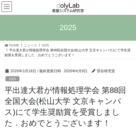
コ
ナ
ン
ビ
テ
ゲ
ン
ー
2025
ツ
シ
へ
ョ
ス
ン
HOME
ニュース
2025
キ
に
平出達大君が情報処理学会 第88回全国大会(松山大学 文京キャンパス)にて学生奨
ッ
移
励賞を受賞しました．おめでとうございます！
プ
動
2026年3月18日
/ 最終更新日時 :
2026年6月9日
菅谷研究室
2025
平出達大君が情報処理学会 第88回
全国大会(松山大学 文京キャンパ
ス)にて学生奨励賞を受賞しまし
た．おめでとうございます！