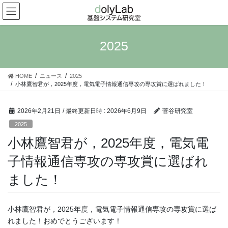
コ
ナ
ン
ビ
テ
ゲ
ン
ー
2025
ツ
シ
へ
ョ
ス
ン
HOME
ニュース
2025
キ
に
小林鷹智君が，2025年度，電気電子情報通信専攻の専攻賞に選ばれました！
ッ
移
プ
動
2026年2月21日
/ 最終更新日時 :
2026年6月9日
菅谷研究室
2025
小林鷹智君が，2025年度，電気電
子情報通信専攻の専攻賞に選ばれ
ました！
小林鷹智君が，2025年度，電気電子情報通信専攻の専攻賞に選ば
れました！おめでとうございます！