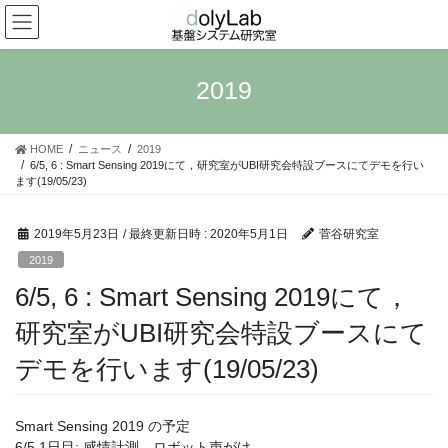
コ
ナ
ン
ビ
テ
ゲ
ン
ー
2019
ツ
シ
へ
ョ
ス
ン
HOME
ニュース
2019
キ
に
6/5, 6 : Smart Sensing 2019にて，研究室がUBI研究会特設ブースにてデモを行い
ッ
移
ます(19/05/23)
プ
動
2019年5月23日
/ 最終更新日時 :
2020年5月1日
菅谷研究室
2019
6/5, 6 : Smart Sensing 2019にて，
研究室がUBI研究会特設ブースにて
デモを行います(19/05/23)
Smart Sensing 2019 の予定
6/5 1日目: 感情計測，ロボット声がけ