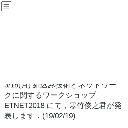
コ
ナ
ン
ビ
テ
ゲ
ン
ー
2019
ツ
シ
へ
ョ
ス
ン
HOME
ニュース
2019
キ
に
3/18(月) 組込み技術とネットワークに関するワークショップ ETNET2018 にて，
ッ
移
寒竹俊之君が発表します．(19/02/19)
プ
動
2019年2月19日
/ 最終更新日時 :
2020年5月1日
菅谷研究室
2019
3/18(月) 組込み技術とネットワー
クに関するワークショップ
ETNET2018 にて，寒竹俊之君が発
表します．(19/02/19)