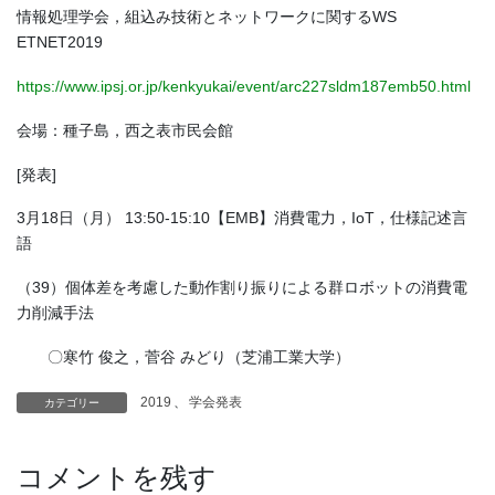
情報処理学会，組込み技術とネットワークに関するWS
ETNET2019
https://www.ipsj.or.jp/kenkyukai/event/arc227sldm187emb50.html
会場：種子島，西之表市民会館
[発表]
3月18日（月） 13:50-15:10【EMB】消費電力，IoT，仕様記述言
語
（39）個体差を考慮した動作割り振りによる群ロボットの消費電
力削減手法
〇寒竹 俊之，菅谷 みどり（芝浦工業大学）
2019
、
学会発表
カテゴリー
コメントを残す