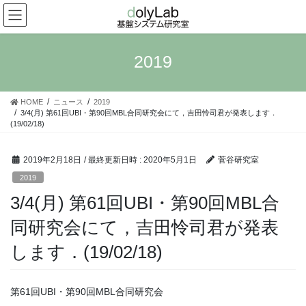
コ
ナ
ン
ビ
テ
ゲ
ン
ー
2019
ツ
シ
へ
ョ
ス
ン
HOME
ニュース
2019
キ
に
3/4(月) 第61回UBI・第90回MBL合同研究会にて，吉田怜司君が発表します．
ッ
移
(19/02/18)
プ
動
2019年2月18日
/ 最終更新日時 :
2020年5月1日
菅谷研究室
2019
3/4(月) 第61回UBI・第90回MBL合
同研究会にて，吉田怜司君が発表
します．(19/02/18)
第61回UBI・第90回MBL合同研究会