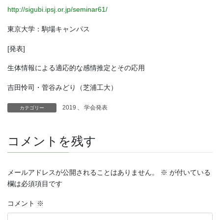
http://sigubi.ipsj.or.jp/seminar61/
東京大学：駒場キャンパス
[発表]
生体情報による適応的な感情推定とその応用
吉田怜司・菅谷みどり（芝浦工大）
2019
、
学会発表
カテゴリー
コメントを残す
メールアドレスが公開されることはありません。
※
が付いている
欄は必須項目です
コメント
※