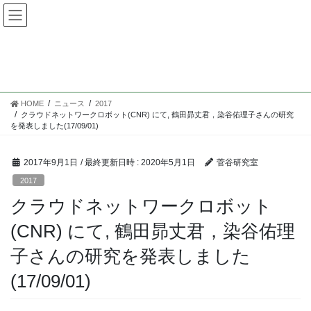
コ
ナ
ン
ビ
テ
ゲ
ン
ー
2017
ツ
シ
へ
ョ
ス
ン
HOME
ニュース
2017
キ
に
クラウドネットワークロボット(CNR) にて, 鶴田昴丈君，染谷佑理子さんの研究
ッ
移
を発表しました(17/09/01)
プ
動
2017年9月1日
/ 最終更新日時 :
2020年5月1日
菅谷研究室
2017
クラウドネットワークロボット
(CNR) にて, 鶴田昴丈君，染谷佑理
子さんの研究を発表しました
(17/09/01)