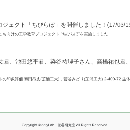
ェクト「ちびらぼ」を開催しました！(17/03/19
たち向けの工学教育プロジェクト “ちびらぼ”を実施しました
昂丈君、池田悠平君、染谷祐理子さん、高橋祐也君
印象評価 鶴田昂丈(芝浦工大)，菅谷みどり(芝浦工大) 2-409-72
Copyright © dolyLab：菅谷研究室 All Rights Reserved.