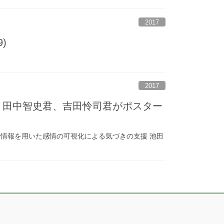
2017
)
2017
、田中智史君、吉田怜司君がポスター
 生体情報を用いた感情の可視化による気づきの支援 池田