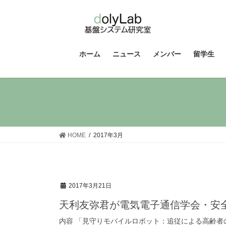
コ
ナ
ン
ビ
テ
ゲ
ン
ー
ツ
シ
ホーム
ニュース
メンバー
留学生
へ
ョ
ス
ン
キ
に
ッ
移
プ
動
HOME
2017年3月
2017年3月21日
天利友弥君が電気電子通信学会・安全性研
内容 「見守りモバイルロボット：追従による高齢者