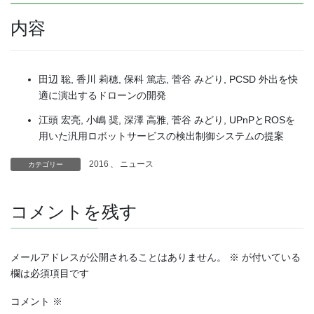
内容
田辺 聡, 香川 莉穂, 保科 篤志, 菅谷 みどり, PCSD 外出を快
適に演出するドローンの開発
江頭 宏亮, 小嶋 奨, 深澤 高雅, 菅谷 みどり, UPnPとROSを
用いた汎用ロボットサービスの検出制御システムの提案
2016
、
ニュース
カテゴリー
コメントを残す
メールアドレスが公開されることはありません。
※
が付いている
欄は必須項目です
コメント
※