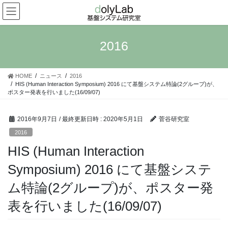
コ
ナ
ン
ビ
テ
ゲ
ン
ー
2016
ツ
シ
へ
ョ
ス
ン
HOME
ニュース
2016
キ
に
HIS (Human Interaction Symposium) 2016 にて基盤システム特論(2グループ)が、
ッ
移
ポスター発表を行いました(16/09/07)
プ
動
2016年9月7日
/ 最終更新日時 :
2020年5月1日
菅谷研究室
2016
HIS (Human Interaction
Symposium) 2016 にて基盤システ
ム特論(2グループ)が、ポスター発
表を行いました(16/09/07)