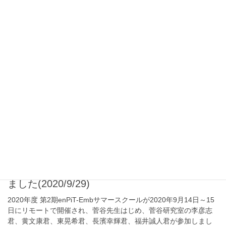
2020年10月15日
2020
長濱幸輝君（学部4年）のReguler論文が IEEE
CANDAR Workshop に Accept されました
(2020/10/15)
長濱君のReguler論文が IEEE CANDAR Workshop に Accept され
ました！Nagahama’s Reguler paper has been accepted by the
IEE […]
2020年9月29日
2020
2020年度 第2期enPiT-Embサマースクールが
2020年9月14日～15日にリモートで開催され
ました(2020/9/29)
2020年度 第2期enPiT-Embサマースクールが2020年9月14日～15
日にリモートで開催され、菅谷先生はじめ、菅谷研究室の李彦志
君、黄文康君、東晃希君、長濱幸輝君、福井誠人君が参加しまし