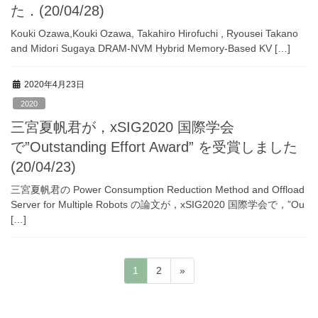
た．(20/04/28)
Kouki Ozawa,Kouki Ozawa, Takahiro Hirofuchi , Ryousei Takano
and Midori Sugaya DRAM-NVM Hybrid Memory-Based KV […]
2020年4月23日
2020
三宮夏帆君が，xSIG2020 国際学会
で”Outstanding Effort Award” を受賞しました
(20/04/23)
三宮夏帆君の Power Consumption Reduction Method and Offload
Server for Multiple Robots の論文が，xSIG2020 国際学会で，”Ou
[…]
投
固
固
1
2
»
稿
定
定
ペ
ペ
の