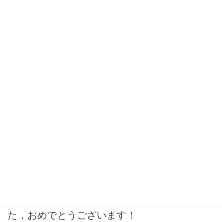
2026年5月25日
2025
藤原達也君がAPRISに投稿した論文が，2025
年度の情報処理学会のCS領域奨励賞受賞を受
賞しました．おめでとうございます！
藤原達也君(2025年度修士卒業生)が2025年度にAPRISに投稿した
論文が，2025年度の情報処理学会のCS領域奨励賞受賞を受賞しま
した． おめでとうございます！ タイトル：Tatsuya Fujiwara, Kos
[…]
2026年3月30日
2025
加藤颯真君が，第18回データ工学と情報マネ
ジメントに関するフォーラム(DEIM 2026)に
て， 学生プレゼンテーション賞を受賞しまし
た，おめでとうございます！