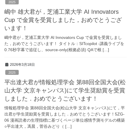
2025
嶋中 雄大君が，芝浦工業大学 AI Innovators
Cup で金賞を受賞しました，おめでとうござ
います！
嶋中君が，芝浦工業大学 AI Innovators Cup で金賞を受賞しまし
た，おめでとうございます！ タイトル：SITcopilot -講義ライブを
0.76秒字幕で追従し、source-only(根拠必須) QAで根 […]
2026年3月18日
2025
平出達大君が情報処理学会 第88回全国大会(松
山大学 文京キャンパス)にて学生奨励賞を受賞
しました．おめでとうございます！
情報処理学会 第88回全国大会(松山大学 文京キャンパス)にて，平
出君が学生奨励賞を受賞しました．おめでとうございます！5ZG-
06 漫画読者の生理指標に基づくページ単位感情予測モデルの構築
○平出達大，馮晨，菅谷みどり（ […]