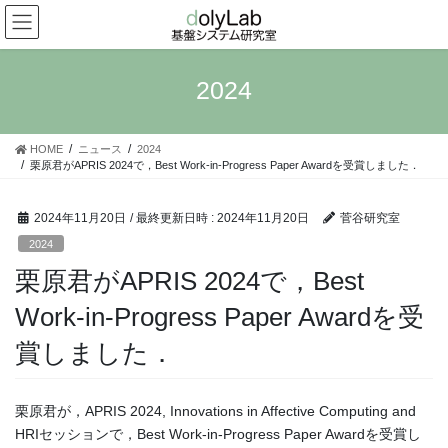
コ
ナ
ン
ビ
テ
ゲ
ン
ー
2024
ツ
シ
へ
ョ
ス
ン
HOME
ニュース
2024
キ
に
栗原君がAPRIS 2024で，Best Work-in-Progress Paper Awardを受賞しました．
ッ
移
プ
動
2024年11月20日
/ 最終更新日時 :
2024年11月20日
菅谷研究室
2024
栗原君がAPRIS 2024で，Best
Work-in-Progress Paper Awardを受
賞しました．
栗原君が，APRIS 2024, Innovations in Affective Computing and
HRIセッションで，Best Work-in-Progress Paper Awardを受賞し