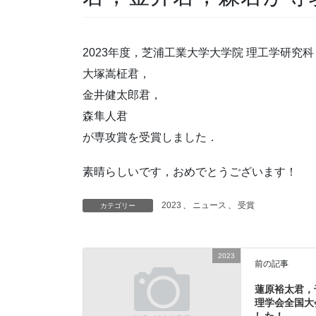
2023年度，芝浦工業大学大学院 理工学研究
大塚嵩柾君，
金井健太郎君，
森隼人君
が専攻賞を受賞しました．
素晴らしいです，おめでとうございます！
2023
、
ニュース
、
受賞
カテゴリー
2023
前の記事
蓮原裕太君，
理学会全国大
した！