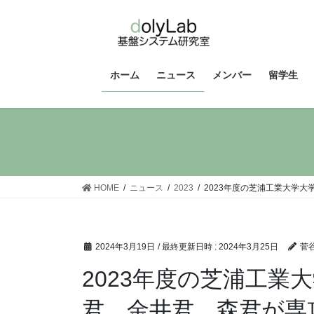
コ
ナ
ン
ビ
テ
ゲ
ン
ー
ツ
シ
ホーム
ニュース
メンバー
留学生
へ
ョ
ス
ン
キ
に
ッ
移
プ
動
HOME
ニュース
2023
2023年度の芝浦工業大学
2024年3月19日
/ 最終更新日時 :
2024年3月25日
菅
2023年度の芝浦工業
君，金井君，森君が専