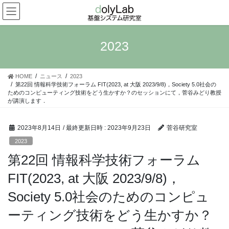
コ
ナ
ン
ビ
テ
ゲ
ン
ー
2023
ツ
シ
へ
ョ
ス
ン
HOME
ニュース
2023
キ
に
第22回 情報科学技術フォーラム FIT(2023, at 大阪 2023/9/8)，Society 5.0社会の
ッ
移
ためのコンピューティング技術をどう生かすか？のセッションにて，菅谷みどり教授
プ
動
が講演します．
2023年8月14日
/ 最終更新日時 :
2023年9月23日
菅谷研究室
2023
第22回 情報科学技術フォーラム
FIT(2023, at 大阪 2023/9/8)，
Society 5.0社会のためのコンピュ
ーティング技術をどう生かすか？