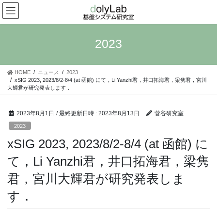
コ
ナ
ン
ビ
テ
ゲ
ン
ー
2023
ツ
シ
へ
ョ
ス
ン
HOME
ニュース
2023
キ
に
xSIG 2023, 2023/8/2-8/4 (at 函館) にて，Li Yanzhi君，井口拓海君，梁隽君，宮川
ッ
移
大輝君が研究発表します．
プ
動
2023年8月1日
/ 最終更新日時 :
2023年8月13日
菅谷研究室
2023
xSIG 2023, 2023/8/2-8/4 (at 函館) に
て，Li Yanzhi君，井口拓海君，梁隽
君，宮川大輝君が研究発表しま
す．