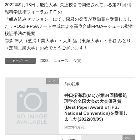
2022年9月13日，慶応大学, 矢上校舎で開催されている第21回 情
報科学技術フォーラム FIT の
「組み込みセッション」にて，森君の発表が奨励賞を受賞しまし
た．ROS2-FPGAノード生成による高位合成FPGAモジュール動作
検証手法の提案
◎森 隼人（芝浦工業大学）・大川 猛（東海大学）・菅谷 みどり
（芝浦工業大学）おめでとうございます！
2022
、
ニュース
、
受賞
カテゴリー
2022
前の記事
井口拓海君(M1)が第84回情報処
理学会全国大会の大会優秀賞
(Best Paper Award of IPSJ
National Convention)を受賞し
ました(2022/09/09)
2022年9月9日
2022