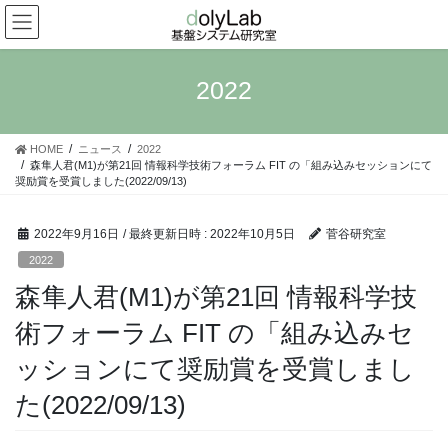
コ
ナ
ン
ビ
テ
ゲ
ン
ー
2022
ツ
シ
へ
ョ
ス
ン
HOME
ニュース
2022
キ
に
森隼人君(M1)が第21回 情報科学技術フォーラム FIT の「組み込みセッションにて
ッ
移
奨励賞を受賞しました(2022/09/13)
プ
動
2022年9月16日
/ 最終更新日時 :
2022年10月5日
菅谷研究室
2022
森隼人君(M1)が第21回 情報科学技
術フォーラム FIT の「組み込みセ
ッションにて奨励賞を受賞しまし
た(2022/09/13)