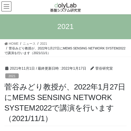
コ
ナ
ン
ビ
テ
ゲ
ン
ー
2021
ツ
シ
へ
ョ
ス
ン
HOME
ニュース
2021
キ
に
菅谷みどり教授が、2022年1月27日にMEMS SENSING NETWORK SYSTEM2022
ッ
移
で講演を行います（2021/11/1）
プ
動
2021年11月1日
/ 最終更新日時 :
2022年1月17日
菅谷研究室
2021
菅谷みどり教授が、2022年1月27日
にMEMS SENSING NETWORK
SYSTEM2022で講演を行います
（2021/11/1）