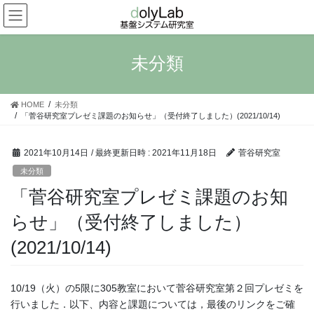
コ
ナ
ン
ビ
テ
ゲ
ン
ー
未分類
ツ
シ
へ
ョ
ス
ン
HOME
未分類
キ
に
「菅谷研究室プレゼミ課題のお知らせ」（受付終了しました）(2021/10/14)
ッ
移
プ
動
2021年10月14日
/ 最終更新日時 :
2021年11月18日
菅谷研究室
未分類
「菅谷研究室プレゼミ課題のお知
らせ」（受付終了しました）
(2021/10/14)
10/19（火）の5限に305教室において菅谷研究室第２回プレゼミを
行いました．以下、内容と課題については，最後のリンクをご確