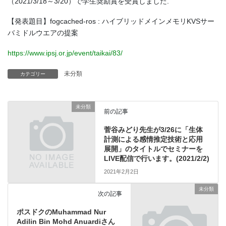
（2021/3/18～3/20）で学生奨励賞を受賞しました.
【発表題目】fogcached-ros : ハイブリッドメインメモリKVSサー
バミドルウエアの提案
https://www.ipsj.or.jp/event/taikai/83/
未分類
カテゴリー
未分類
前の記事
菅谷みどり先生が3/26に「生体
計測による感情推定技術と応用
展開」のタイトルでセミナーを
LIVE配信で行います。(2021/2/2)
2021年2月2日
未分類
次の記事
ポスドクのMuhammad Nur
Adilin Bin Mohd Anuardiさん