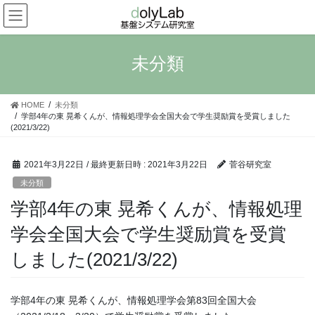
コ
ナ
ン
ビ
テ
ゲ
ン
ー
未分類
ツ
シ
へ
ョ
ス
ン
HOME
未分類
キ
に
学部4年の東 晃希くんが、情報処理学会全国大会で学生奨励賞を受賞しました
ッ
移
(2021/3/22)
プ
動
2021年3月22日
/ 最終更新日時 :
2021年3月22日
菅谷研究室
未分類
学部4年の東 晃希くんが、情報処理
学会全国大会で学生奨励賞を受賞
しました(2021/3/22)
学部4年の東 晃希くんが、情報処理学会第83回全国大会