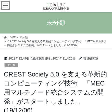
コ
ナ
ン
ビ
テ
ゲ
ン
ー
未分類
ツ
シ
へ
ョ
ス
ン
HOME
未分類
キ
に
CREST Society 5.0 を支える革新的コンピューティング技術 「MEC用マルチノ
ッ
移
ード統合システムの開発」がスタートしました。(19/12/06)
プ
動
2019年12月6日
/ 最終更新日時 :
2024年11月20日
菅谷研究室
未分類
CREST Society 5.0 を支える革新的
コンピューティング技術 「MEC
用マルチノード統合システムの開
発」がスタートしました。
(19/12/06)