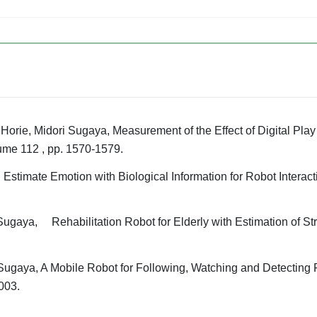
 Horie, Midori Sugaya, Measurement of the Effect of Digital Play
ume 112 , pp. 1570-1579.
 Estimate Emotion with Biological Information for Robot Interac
Sugaya, Rehabilitation Robot for Elderly with Estimation of St
ugaya, A Mobile Robot for Following, Watching and Detecting F
003.