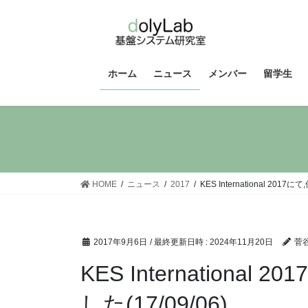
コ
ナ
ン
ビ
テ
ゲ
ン
ー
ツ
シ
ホーム
ニュース
メンバー
留学生
へ
ョ
ス
ン
キ
に
ッ
移
プ
動
HOME
ニュース
2017
KES International 
2017年9月6日
/ 最終更新日時 :
2024年11月20日
菅
KES Internatio
した(17/09/06)