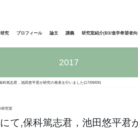
研究
プロフィール
論文
講義
研究室紹介(B3/進学希望者向
2017
2017にて,保科篤志君，池田悠平君が研究の発表を行いました(17/09/06)
谷研究室
nal 2017にて,保科篤志君，池田